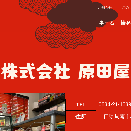
お知らせ
この
ホーム
焼め
株式会社 原田屋
0834-21-138
TEL
山口県周南市
住所